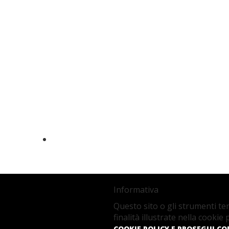
PROGECTA S.r.l.
Via Loggia dei Pisani, 13
80133 Napoli
Tel:
081 7640032
Informativa
Tel:
081 18779805
Questo sito o gli strumenti ter
Fax:
081 2451769
finalità illustrate nella cookie
COOKIE POLICY E PROSEGUI C