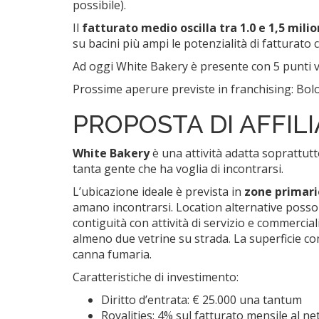
possibile).
Il
fatturato medio oscilla tra 1.0 e 1,5 milio
su bacini più ampi le potenzialità di fatturato 
Ad oggi White Bakery è presente con 5 punti ven
Prossime aperure previste in franchising: Bol
PROPOSTA DI AFFIL
White Bakery
è una attività adatta soprattutto
tanta gente che ha voglia di incontrarsi.
L’ubicazione ideale è prevista in
zone primari
amano incontrarsi. Location alternative possono
contiguità con attività di servizio e commerci
almeno due vetrine su strada. La superficie co
canna fumaria.
Caratteristiche di investimento:
Diritto d’entrata: € 25.000 una tantum
Royalities: 4% sul fatturato mensile al net