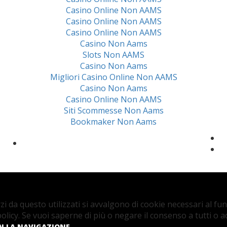
Casino Online Non AAMS
Casino Online Non AAMS
Casino Online Non AAMS
Casino Non Aams
Slots Non AAMS
Casino Non Aams
Migliori Casino Online Non AAMS
Casino Non Aams
Casino Online Non AAMS
Siti Scommesse Non Aams
Bookmaker Non Aams
zi da questo utilizzati si avvalgono di cookie necessari al fu
 policy. Se vuoi saperne di più o negare il consenso a tutti o a
.
ON LA NAVIGAZIONE