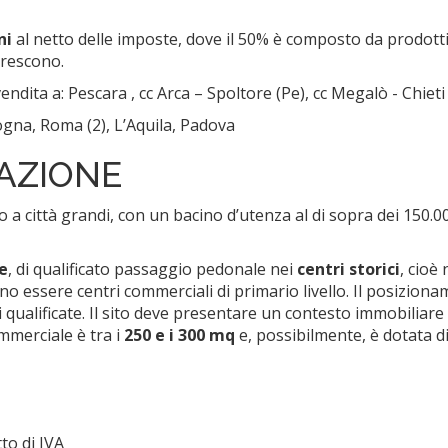
ni
al netto delle imposte, dove il 50% è composto da prodotti 
crescono.
dita a: Pescara , cc Arca – Spoltore (Pe), cc Megalò - Chieti
ogna, Roma (2), L’Aquila, Padova
IAZIONE
 a città grandi, con un bacino d’utenza al di sopra dei 150.000
e
, di qualificato passaggio pedonale nei
centri storici
, cioè
 essere centri commerciali di primario livello. Il posizioname
ali qualificate. Il sito deve presentare un contesto immobili
mmerciale è tra i
250 e i 300 mq
e, possibilmente, è dotata di
to di IVA