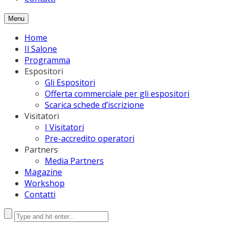
Menu
Home
Il Salone
Programma
Espositori
Gli Espositori
Offerta commerciale per gli espositori
Scarica schede d’iscrizione
Visitatori
I Visitatori
Pre-accredito operatori
Partners
Media Partners
Magazine
Workshop
Contatti