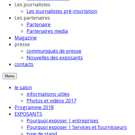
Les journalistes
Les journalistes pré-inscription
Les partenaires
Partenaire
Partenaires media
Magazine
presse
communiqués de presse
Nouvelles des exposants
contacts
Menu
le salon
informations utiles
Photos et vidéos 2017
Programme 2018
EXPOSANTS
Pourquoi exposer | entreprises
Pourquoi exposer | Services et fournisseurs
type de stand