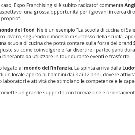
a caso, Expo Franchising si è subito radicato” commenta
Angi
aspettavo: una grossa opportunità per i giovani in cerca di
 proprio”.
ondo del food
. Ne è un esempio “La scuola di cucina di Sal
ro lavoro, seguendo il modello di successo della scuola, aper
 una scuola di cucina che potrà contare sulla forza del brand
 giuste su come coinvolgere e far divertire i partecipanti dur
 itinerante da utilizzare in tour durante eventi e trasferte.
o legato al
mondo dell’infanzia
. La spinta arriva dalla
Ludot
un locale aperto ai bambini dai 3 ai 12 anni, dove le attività 
o laboratori e attività che stimolano le competenze e le capa
e promette un grande supporto con formazione e orientamento