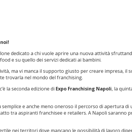
noi!
lone dedicato a chi vuole aprire una nuova attività sfruttando 
od e su quello dei servizi dedicati ai bambini.
attività, ma vi manca il supporto giusto per creare impresa, il
te trovarla nel mondo del franchising.
 c’è la seconda edizione di
Expo Franchising Napoli
, la quin
ù semplice e anche meno oneroso il percorso di apertura di u
tto tra aspiranti franchisee e retailers. A Napoli saranno pre
fertile nei territori dove mancano le possibilità di lavoro di