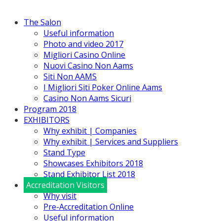
The Salon
Useful information
Photo and video 2017
Migliori Casino Online
Nuovi Casino Non Aams
Siti Non AAMS
I Migliori Siti Poker Online Aams
Casino Non Aams Sicuri
Program 2018
EXHIBITORS
Why exhibit | Companies
Why exhibit | Services and Suppliers
Stand Type
Showcases Exhibitors 2018
Stand Exhibitor List 2018
Accreditation Visitors
Why visit
Pre-Accreditation Online
Useful information