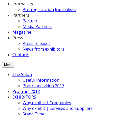
Journalists
Pre-registration Journalists
Partners
Partner
Media Partners
Magazine
Press
Press releases
News from exhibitors
Contacts
Menu
The Salon
Useful information
Photo and video 2017
Program 2018
EXHIBITORS
Why exhibit | Companies
Why exhibit | Services and Suppliers
Stand Type