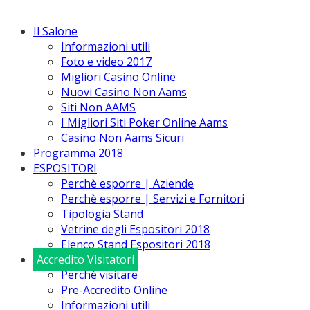
Il Salone
Informazioni utili
Foto e video 2017
Migliori Casino Online
Nuovi Casino Non Aams
Siti Non AAMS
I Migliori Siti Poker Online Aams
Casino Non Aams Sicuri
Programma 2018
ESPOSITORI
Perchè esporre | Aziende
Perchè esporre | Servizi e Fornitori
Tipologia Stand
Vetrine degli Espositori 2018
Elenco Stand Espositori 2018
Accredito Visitatori
Perchè visitare
Pre-Accredito Online
Informazioni utili