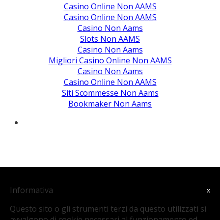
Casino Online Non AAMS
Casino Online Non AAMS
Casino Non Aams
Slots Non AAMS
Casino Non Aams
Migliori Casino Online Non AAMS
Casino Non Aams
Casino Online Non AAMS
Siti Scommesse Non Aams
Bookmaker Non Aams
PROGECTA S.r.l.
Via Loggia dei Pisani, 13
80133 Napoli
Tel:
081 7640032
Tel:
081 18779805
Informativa
x
Fax:
081 2451769
Questo sito o gli strumenti terzi da questo utilizzati si
avvalgono di cookie necessari al funzionamento ed